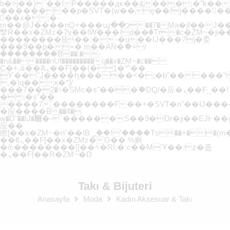
b�>j��)΄��!P�����ԫ��&���;�"k��B�޶�
��������p�SVT�(w��ę��!j�����
��x�;�-
m��@J����nQ+���պ��כ��7�Ma�jf��J��ͱ4j���Ѳ�
撆R��x�ZMz�7v��IW���/d��ٞ�Тז�c�ZM~�ji�� ߒ��sQz�����Ԡ��DW��3�De�n"��M�+/
��������B��:�-�u��IJ���7j�委
���9��p�=�'m��AN�ޭ�=/
��������B��:�-
�n&������nUf���������q��x�ZM~�
c��
Ϲ�+,&��Ὰܢ��F[��(�1�*"��
ϒ��"J����ԧ�����<�;�b"�� ���"j�����ܢ
,�!q�� қ�*]/
���؝�2��7�SMc�s"���ޭ�DQ/�应�ܢ��F_��!
� :�s"��
����7`��������F��+�SVT�n"��IJ����
�应����B ��4�
w�D"��IJ�׭�-`������S��9�Dr�ji��EJ߅��gJ�
应��
矁[��x�ZM~�n"��IB؃��!'����Тѕ��+��(m��IK�ʭ�/|
��ϐܢ��F[��x�ZMz�G�� %嬩
�/c��������[[��<�RI:�:c��MΎ��:z�졾
�ܢ��F[��R�ZM~�D
Takı & Bijuteri
Anasayfa
Moda
Kadın Aksesuar & Takı