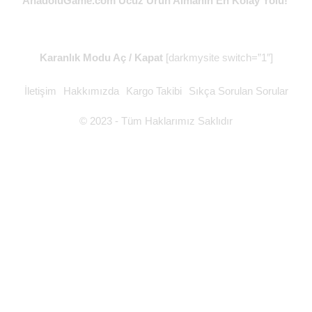
AnadoluGame.com Ucuz Ürün Almanın En Kolay Yolu!
Karanlık Modu Aç / Kapat
[darkmysite switch=”1″]
İletişim
Hakkımızda
Kargo Takibi
Sıkça Sorulan Sorular
© 2023 - Tüm Haklarımız Saklıdır