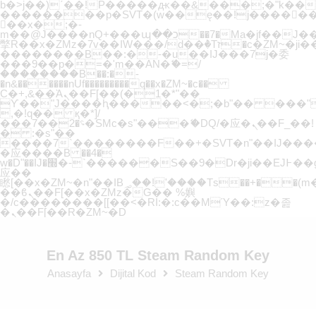
b�>j��)΄��!P�����ԫ��&���;�"k��B�޶�
��������p�SVT�(w��ę��!j�����
��x�;�-
m��@J����nQ+���պ��כ��7�Ma�jf��J��ͱ4j���Ѳ�
撆R��x�ZMz�7v��IW���/d��ٞ�Тז�c�ZM~�ji�� ߒ��sQz�����Ԡ��DW��3�De�n"��M�+/
��������B��:�-�u��IJ���7j�委
���9��p�=�'m��AN�ޭ�=/
��������B��:�-
�n&������nUf���������q��x�ZM~�
c��
Ϲ�+,&��Ὰܢ��F[��(�1�*"��
ϒ��"J����ԧ�����<�;�b"�� ���"j�����ܢ
,�!q�� қ�*]/
���؝�2��7�SMc�s"���ޭ�DQ/�应�ܢ��F_��!
� :�s"��
����7`��������F��+�SVT�n"��IJ����
�应����B ��4�
w�D"��IJ�׭�-`������S��9�Dr�ji��EJ߅��gJ�
应��
矁[��x�ZM~�n"��IB؃��!'����Тѕ��+��(m��IK�ʭ�/|
��ϐܢ��F[��x�ZMz�G�� %嬩
�/c��������[[��<�RI:�:c��MΎ��:z�졾
�ܢ��F[��R�ZM~�D
En Az 850 TL Steam Random Key
Anasayfa
Dijital Kod
Steam Random Key