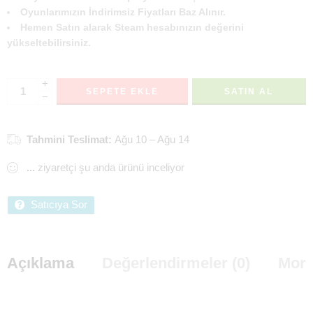
Oyunlarımızın İndirimsiz Fiyatları Baz Alınır.
Hemen Satın alarak Steam hesabınızın değerini
yükseltebilirsiniz.
+
SEPETE EKLE
SATIN AL
−
Tahmini Teslimat:
Ağu 10 – Ağu 14
...
ziyaretçi şu anda ürünü inceliyor
Satıcıya Sor
Açıklama
Değerlendirmeler (0)
More