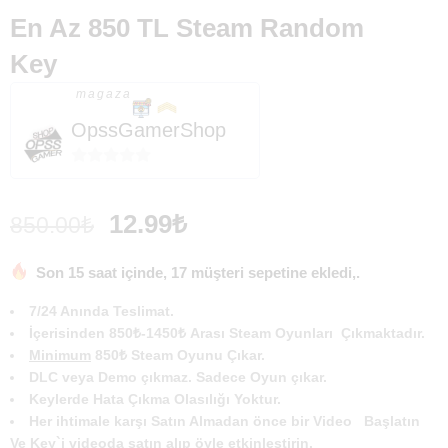
En Az 850 TL Steam Random
Key
magaza
OpssGamerShop
0
out
12.99
₺
850.00
₺
of
5
Son 15 saat içinde, 17 müşteri sepetine ekledi,.
7/24 Anında Teslimat.
İçerisinden
850₺-1450₺
Arası Steam Oyunları Çıkmaktadır.
Minimum
850₺
Steam Oyunu Çıkar.
DLC veya Demo çıkmaz. Sadece Oyun çıkar.
Keylerde Hata Çıkma Olasılığı Yoktur.
Her ihtimale karşı Satın Almadan önce bir Video Başlatın
Ve Key`i videoda satın alıp öyle etkinleştirin.