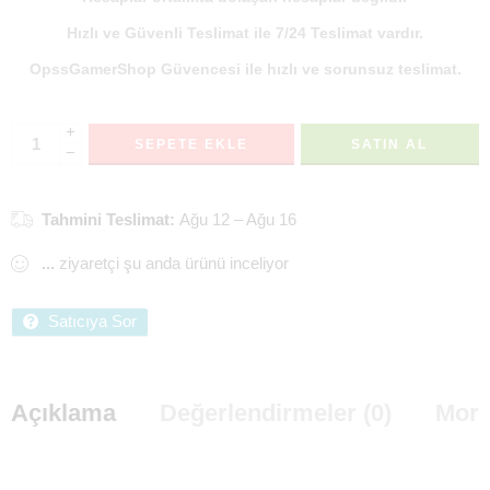
Hızlı ve Güvenli Teslimat ile 7/24 Teslimat vardır.
OpssGamerShop Güvencesi ile hızlı ve sorunsuz teslimat.
+
SEPETE EKLE
SATIN AL
−
Tahmini Teslimat:
Ağu 12 – Ağu 16
...
ziyaretçi şu anda ürünü inceliyor
Satıcıya Sor
Açıklama
Değerlendirmeler (0)
More