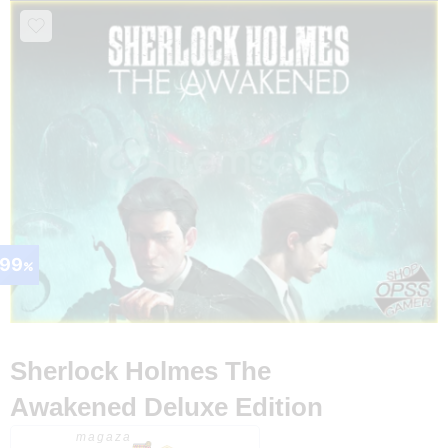
99
Sherlock Holmes The
Awakened Deluxe Edition
magaza