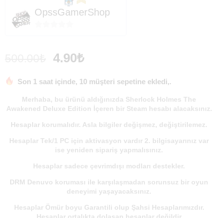
OpssGamerShop
0
out
4.90
₺
500.00
₺
of
5
Son 1 saat içinde, 10 müşteri sepetine ekledi,.
Merhaba, bu ürünü aldığınızda
Sherlock Holmes The
Awakened Deluxe Edition
İçeren bir
Steam
hesabı alacaksınız.
Hesaplar korumalıdır. Asla bilgiler değişmez, değiştirilemez.
Hesaplar Tek/1 PC için aktivasyon vardır 2. bilgisayarınız var
ise yeniden sipariş yapmalısınız.
Hesaplar sadece çevrimdışı modları destekler.
DRM Denuvo koruması ile karşılaşmadan sorunsuz bir oyun
deneyimi yaşayacaksınız.
Hesaplar
Ömür boyu
Garantili olup
Şahsi
Hesaplarımızdır.
Hesaplar ortalıkta dolaşan hesaplar değildir