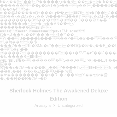
b�>j��)΄��!P�����ԫ��&���;�"k��B�޶�
��������p�SVT�(w��ę��!j�����
��x�;�-
m��@J����nQ+���պ��כ��7�Ma�jf��J��ͱ4j���Ѳ�
撆R��x�ZMz�7v��IW���/d��ٞ�Тז�c�ZM~�ji�� ߒ��sQz�����Ԡ��DW��3�De�n"��M�+/
��������B��:�-�u��IJ���7j�委
���9��p�=�'m��AN�ޭ�=/
��������B��:�-
�n&������nUf���������q��x�ZM~�
c��
Ϲ�+,&��Ὰܢ��F[��(�1�*"��
ϒ��"J����ԧ�����<�;�b"�� ���"j�����ܢ
,�!q�� қ�*]/
���؝�2��7�SMc�s"���ޭ�DQ/�应�ܢ��F_��!
� :�s"��
����7`��������F��+�SVT�n"��IJ����
�应����B ��4�
w�D"��IJ�׭�-`������S��9�Dr�ji��EJ߅��gJ�
应��
矁[��x�ZM~�n"��IB؃��!'����Тѕ��+��(m��IK�ʭ�/|
��ϐܢ��F[��x�ZMz�G�� %嬩
�/c��������[[��<�RI:�:c��MΎ��:z�졾
�ܢ��F[��R�ZM~�D
Sherlock Holmes The Awakened Deluxe
Edition
Anasayfa
Uncategorized