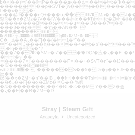
b�>j��)΄��!P�����ԫ��&���;�"k��B�޶�
��������p�SVT�(w��ę��!j�����
��x�;�-
m��@J����nQ+���պ��כ��7�Ma�jf��J��ͱ4j���Ѳ�
撆R��x�ZMz�7v��IW���/d��ٞ�Тז�c�ZM~�ji�� ߒ��sQz�����Ԡ��DW��3�De�n"��M�+/
��������B��:�-�u��IJ���7j�委
���9��p�=�'m��AN�ޭ�=/
��������B��:�-
�n&������nUf���������q��x�ZM~�
c��
Ϲ�+,&��Ὰܢ��F[��(�1�*"��
ϒ��"J����ԧ�����<�;�b"�� ���"j�����ܢ
,�!q�� қ�*]/
���؝�2��7�SMc�s"���ޭ�DQ/�应�ܢ��F_��!
� :�s"��
����7`��������F��+�SVT�n"��IJ����
�应����B ��4�
w�D"��IJ�׭�-`������S��9�Dr�ji��EJ߅��gJ�
应��
矁[��x�ZM~�n"��IB؃��!'����Тѕ��+��(m��IK�ʭ�/|
��ϐܢ��F[��x�ZMz�G�� %嬩
�/c��������[[��<�RI:�:c��MΎ��:z�졾
�ܢ��F[��R�ZM~�D
Stray | Steam Gift
Anasayfa
Uncategorized