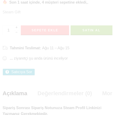
Son 1 saat içinde, 4 müşteri sepetine ekledi,.
Steam Gift
+
SEPETE EKLE
SATIN AL
−
Tahmini Teslimat:
Ağu 11 – Ağu 15
...
ziyaretçi şu anda ürünü inceliyor
Satıcıya Sor
Açıklama
Değerlendirmeler (0)
More
Sipariş Sonrası Sipariş Notunuza Steam Profil Linkinizi
Yazmanız Gerekmektedir.